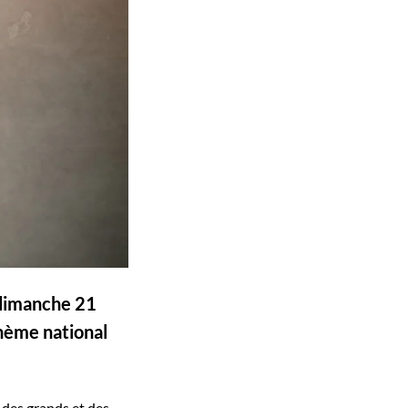
 dimanche 21
hème national
 des grands et des