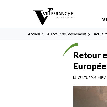
Gestion des traceurs
Fenêtre
Aller
Aller
Aller
à
au
au
de
la
contenu
pied
AU
navigation
de
chat
page
Accueil
Au cœur de l’événement
Actualit
Retour e
Europée
CULTURE
MIS À