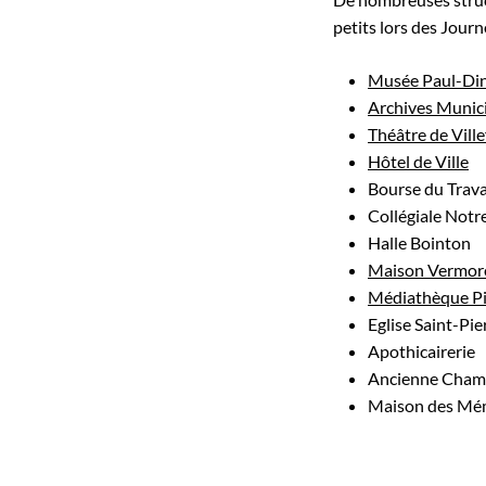
petits lors des Jour
Musée Paul-Din
Archives Munic
Théâtre de Vill
Hôtel de Ville
Bourse du Trava
Collégiale Not
Halle Bointon
Maison Vermor
Médiathèque P
Eglise Saint-Pie
Apothicairerie
Ancienne Chamb
Maison des Mém