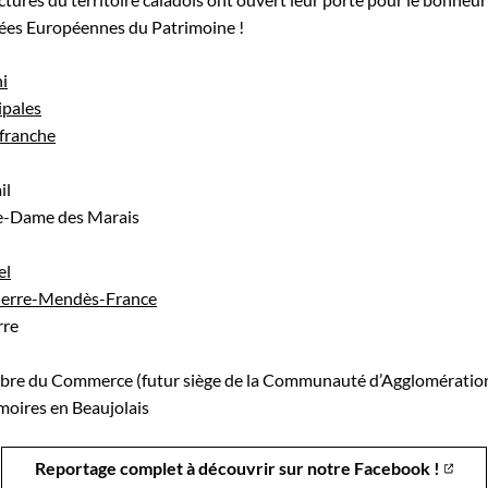
nées Européennes du Patrimoine !
i
ipales
efranche
il
re-Dame des Marais
el
ierre-Mendès-France
rre
re du Commerce (futur siège de la Communauté d’Agglomératio
oires en Beaujolais
Reportage complet à découvrir sur notre Facebook !