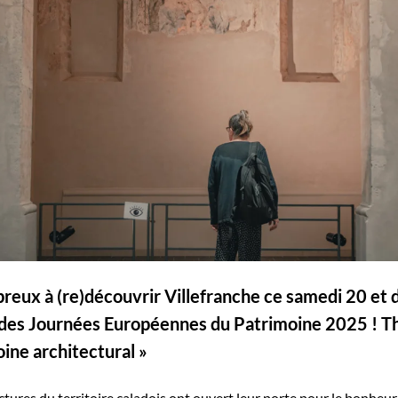
reux à (re)découvrir Villefranche ce samedi 20 et
 des Journées Européennes du Patrimoine 2025 ! T
ine architectural »
ures du territoire caladois ont ouvert leur porte pour le bonheur