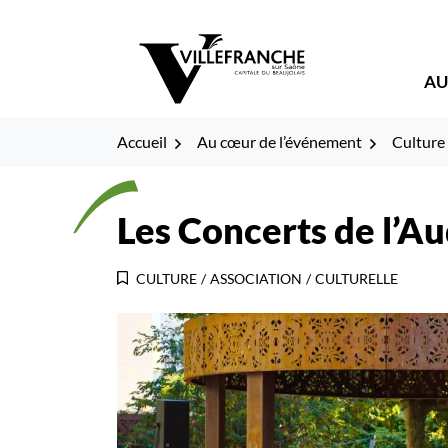
Gestion des traceurs
Fenêtre
Aller
Aller
Aller
à
au
au
de
la
contenu
pied
AU
navigation
de
chat
page
Accueil
Au cœur de l’événement
Culture
Les Concerts de l’A
CULTURE
/
ASSOCIATION
/
CULTURELLE