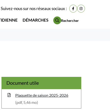
Suivez-nous sur nos réseaux sociaux :
Lien vers le compte Fac
Lien vers le compt
TIDIENNE
DÉMARCHES
Rechercher
Document utile
Plaquette de saison 2025-2026
(pdf, 5,46 mo)