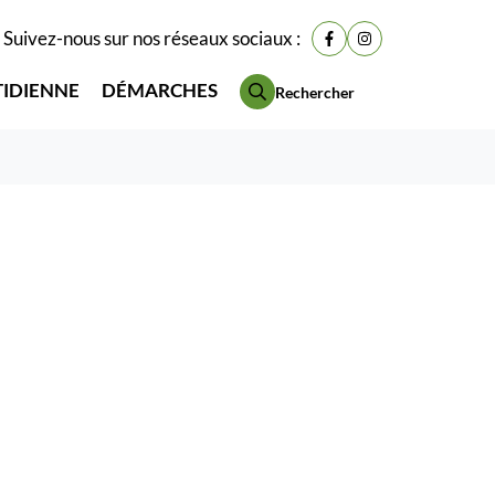
Suivez-nous sur nos réseaux sociaux :
Lien vers le compte Fac
Lien vers le compt
TIDIENNE
DÉMARCHES
Rechercher