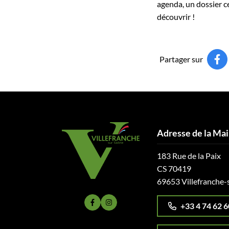
agenda, un dossier ce
découvrir !
Partager sur
Adresse de la Mai
183 Rue de la Paix
CS 70419
69653 Villefranche-
+33 4 74 62 6
Lien vers le compte Facebook
Lien vers le compte Instagram