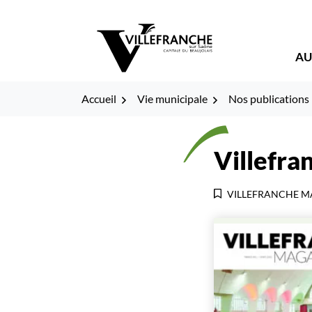
Gestion des traceurs
Fenêtre
Aller
Aller
Aller
à
au
au
de
la
contenu
pied
AU
navigation
de
chat
page
Accueil
Vie municipale
Nos publications
Villefr
VILLEFRANCHE M